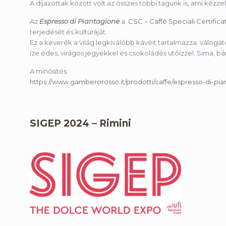
A díjazottak között volt az összes többi tagunk is, ami kézz
Az
Espresso di Piantagione
a
CSC – Caffè Speciali Certificat
terjedését és kultúráját.
Ez a keverék a világ legkiválóbb kávéit tartalmazza: válogato
íze édes, virágos jegyekkel és csokoládés utóízzel. Sima, 
A minősítés:
https://www.gamberorosso.it/prodotti/caffe/espresso-di-pia
SIGEP 2024 – Rimini