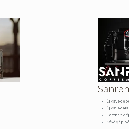
Sanre
Új kávégép
Új kávédará
Használt g
Kávégép b