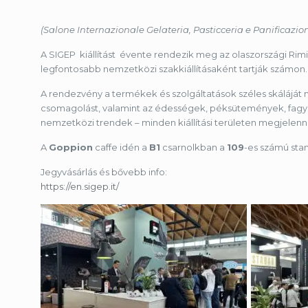
(Salone Internazionale Gelateria, Pasticceria e Panifica
A SIGEP kiállítást évente rendezik meg az olaszországi Rim
legfontosabb nemzetközi szakkiállításaként tartják számon.
A rendezvény a termékek és szolgáltatások széles skáláját
csomagolást, valamint az édességek, péksütemények, fagylal
nemzetközi trendek – minden kiállítási területen megjelen
A
Goppion
caffe idén a
B1
csarnolkban a
109
-es számú sta
Jegyvásárlás és bővebb info:
https://en.sigep.it/