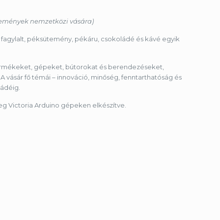
ütemények nemzetközi vására)
s fagylalt, péksütemény, pékáru, csokoládé és kávé egyik
 termékeket, gépeket, bútorokat és berendezéseket,
 vásár fő témái – innováció, minőség, fenntarthatóság és
ládéig.
eg Victoria Arduino gépeken elkészítve.