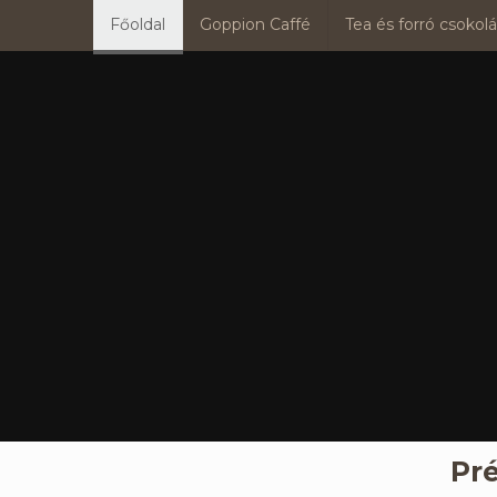
Főoldal
Goppion Caffé
Tea és forró csokol
Pr