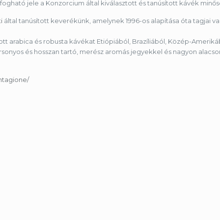
elfogható jele a Konzorcium által kiválasztott és tanúsított kávék min
i
által tanúsított keverékünk, amelynek 1996-os alapítása óta tagjai va
tt arabica és robusta kávékat Etiópiából, Brazíliából, Közép-Amerikábó
bársonyos és hosszan tartó, merész aromás jegyekkel és nagyon alacso
ntagione/