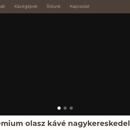
ádé
Kávégépek
Rólunk
Kapcsolat
émium olasz kávé nagykereskede