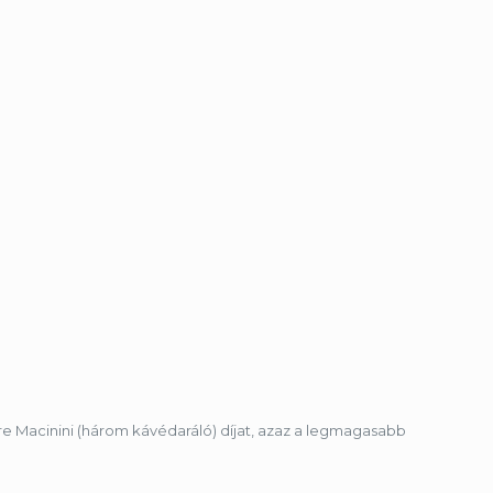
re Macinini (három kávédaráló) díjat, azaz a legmagasabb