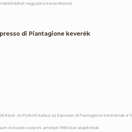
 érdeklődőket nagyszerű keverékeivel.
presso di Piantagione keverék
026 Kávé- és Pörkölő Kalauz az Espresso di Piantagione kávénknak a T
azin és kiadói csoport, amelyet 1986-ban alapítottak.