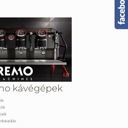
mo kávégépek
ek
lók
épek
érbeadás