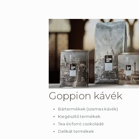
Goppion kávék
Bártermékek (szemes kávék)
Kiegészítő termékek
Tea és forró csokoládé
Delikát termékek