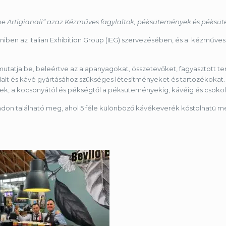
zione Artigianali” azaz Kézműves fagylaltok, péksütemények és péks
iniben az Italian Exhibition Group (IEG) szervezésében, és a kézműve
 mutatja be, beleértve az alapanyagokat, összetevőket, fagyasztott
t és kávé gyártásához szükséges létesítményeket és tartozékokat. A
nek, a kocsonyától és pékségtől a péksüteményekig, kávéig és csoko
ndon található meg, ahol 5 féle különböző kávékeverék kóstolhatü m