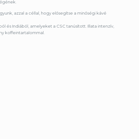
őségének.
gyunk, azzal a céllal, hogy elősegítse a minőségi kávé
l és Indiából, amelyeket a CSC tanúsított. Illata intenzív,
ny koffeintartalommal.