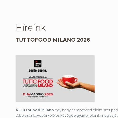
Híreink
TUTTOFOOD MILANO 2026
A
TuttoFood Milano
egy nagy nemzetközi élelmiszeripari
több száz kávépörkölő és kávégép gyártó jelenik meg saját