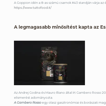
A Goppion idén a 8-as számú csarnok K43 standján várja az
https://www.tuttofood.it/
A legmagasabb minősítést kapta az Es
Az Andrej Godina és Mauro Illiano által írt Gambero Rosso 2
elismerést adományozta.
A Gambero Rosso
egy olasz gasztronómiai és borászati ​​mag